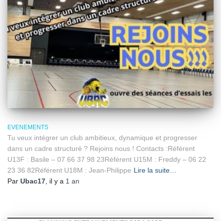
EVENEMENTS
Tu veux intégrer un club ambitieux, dynamique et progresser
dans un cadre structuré ? Rejoins nous ! Contacts :Référent
U13F : Basile – 07 66 37 98 23Référent U15M : Freddy – 06 22
23 36 82Référent U18M : Jean-Philippe
Lire la suite…
Par
Ubac17
, il y a
1 an