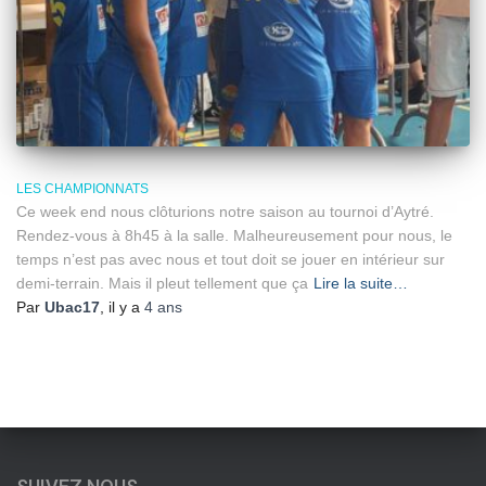
LES CHAMPIONNATS
Ce week end nous clôturions notre saison au tournoi d’Aytré.
Rendez-vous à 8h45 à la salle. Malheureusement pour nous, le
temps n’est pas avec nous et tout doit se jouer en intérieur sur
demi-terrain. Mais il pleut tellement que ça
Lire la suite…
Par
Ubac17
, il y a
4 ans