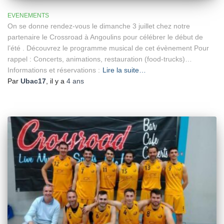
EVENEMENTS
On se donne rendez-vous le dimanche 3 juillet chez notre
partenaire le Crossroad à Angoulins pour célébrer le début de
l’été . Découvrez le programme musical de cet évènement Pour
rappel : Concerts, animations, restauration (food-trucks)…
Informations et réservations :
Lire la suite…
Par
Ubac17
, il y a
4 ans