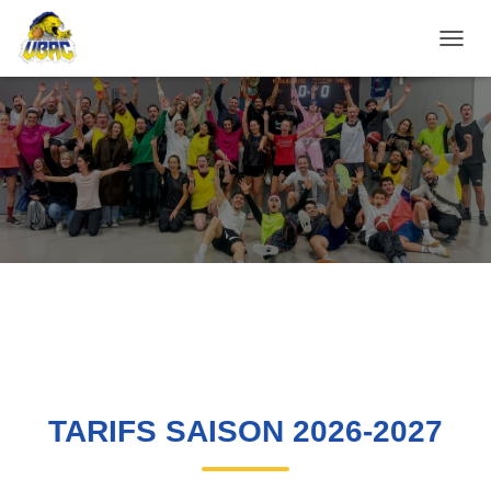
D
É
P
L
I
E
R
L
A
N
A
V
I
G
A
T
I
O
TARIFS SAISON 2026-2027
N