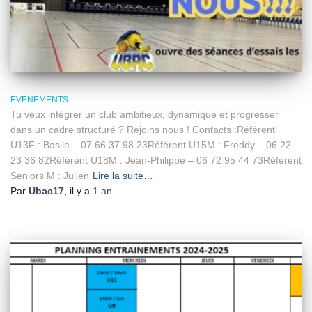
EVENEMENTS
Tu veux intégrer un club ambitieux, dynamique et progresser
dans un cadre structuré ? Rejoins nous ! Contacts :Référent
U13F : Basile – 07 66 37 98 23Référent U15M : Freddy – 06 22
23 36 82Référent U18M : Jean-Philippe – 06 72 95 44 73Référent
Seniors M : Julien
Lire la suite…
Par
Ubac17
, il y a
1 an