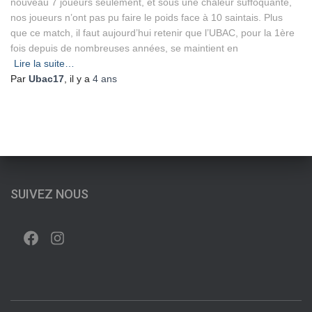
nouveau 7 joueurs seulement, et sous une chaleur suffoquante,
nos joueurs n’ont pas pu faire le poids face à 10 saintais. Plus
que ce match, il faut aujourd’hui retenir que l’UBAC, pour la 1ère
fois depuis de nombreuses années, se maintient en
Lire la suite…
Par
Ubac17
, il y a
4 ans
SUIVEZ NOUS
FACEBOOK
INSTAGRAM