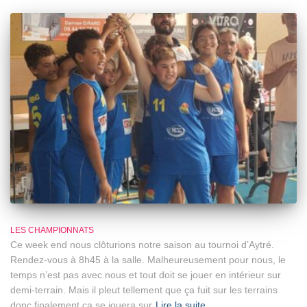
LES CHAMPIONNATS
Ce week end nous clôturions notre saison au tournoi d’Aytré.
Rendez-vous à 8h45 à la salle. Malheureusement pour nous, le
temps n’est pas avec nous et tout doit se jouer en intérieur sur
demi-terrain. Mais il pleut tellement que ça fuit sur les terrains
donc finalement ça se jouera sur
Lire la suite…